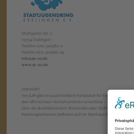
Stuttgarter Str. 2
73734 Esslingen
Telefon 0711 310580-0
Telefax 0711 310580-25
info@sjr-es.de
www.sjr-es.de
ANFAHRT
Am SJR gibt es ausschließlich Parkplätze für Fahrräder. Wir si
den öffentlichen Verkehrsmitteln erreichbar – 5 min vom Ess
über die Bushaltestellen Weilstraße oder Stuttgarter Straße.
Parkmöglichkeiten befinden sich im Parkhaus Pliensauturm.