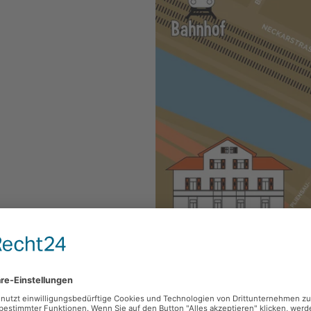
nd sehr gut zu Fuß und mit
linger Bahnhof oder direkt
 Die nächsten