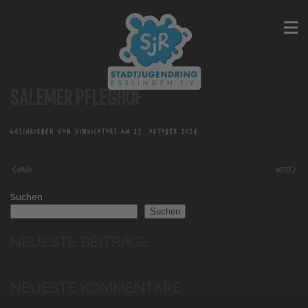
SALEMER PFLEGHOF
GESCHRIEBEN VON
VINDICATORS
AM
23. OKTOBER 2024
.
ZURÜCK
WEITER
Suchen
Suchen
NEUESTE BEITRÄGE
NEUESTE KOMMENTARE