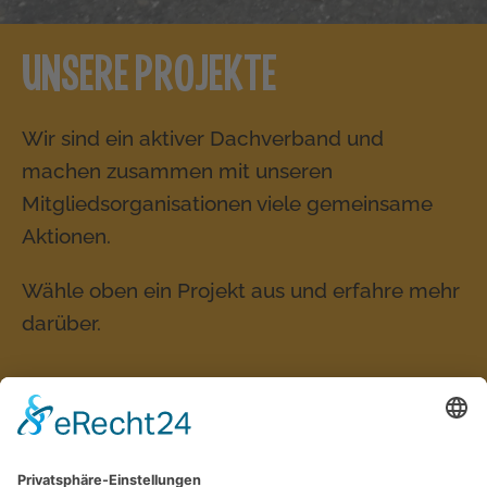
UNSERE PROJEKTE
Wir sind ein aktiver Dachverband und
machen zusammen mit unseren
Mitgliedsorganisationen viele gemeinsame
Aktionen.
Wähle oben ein Projekt aus und erfahre mehr
darüber.