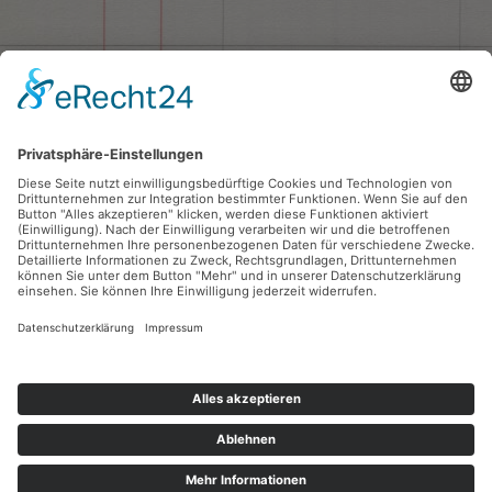
Ein Jugendtreff unter freiem Himmel für Mädels und Jungs ab 10:
Ein Zelt, das man innerhalb weniger Minuten auf- und abbauen
kann und ein Auto, das nach Belieben Tischkicker, Tische, Bänke,
Matratzen, Fußbälle, Tischtennisschläger, Slackline, Musikbox,
Laptop, Beamer und noch vieles mehr ausspuckt.
Freitags ist der Jugendtreff von 16:30 – 19:30 Uhr an der Garage in
der Alleenstraße.
Möchten neue Jugendliche dazukommen und wissen nicht, wie sie
zum Treff finden? Einfach anrufen oder eine WhatsApp schreiben an
0176/95155279!
Folgt uns auch gerne über unseren WhatsApp Kanal „Mobiler
Jugendtreff Zell“
Wo der Jugendtreff hinkommt, da entscheiden Jugendliche selbst,
was sie mit ihrer Freizeit anfangen wollen. Von „einfach nur
rumhängen“ über aufwendige Trickfilmprojekte bis zur