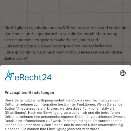
Die Mitgliedsorganisationen des SJR, weitere Vereine und Verbände
der Kinder- und Jugendarbeit, sowie die Grundschulbetreuung
veranstalten mit engagierten Mitarbeiter_innen und
Ehrenamtlichen ein abwechslungsreiches, breitgefächertes
Ferienprogramm. Ganz nach dem Motto
„Ferien sind die schönste
Zeit im Jahr!“
Koordiniert werden diese Programme vom SJR. In allen
Ferienwochen – bis auf die Weihnachtsferien – gibt es Programme
in den verschiedenen Stadtteilen, für Kinder ab der 1. Klasse, die in
Esslingen wohnen oder in Esslingen auf die Schule gehen. Auf
unserer Homepage
www.ferien-esslingen.de
können die
Ferienprogramme ausgesucht und direkt angemeldet werden.
Kinder mit einer Behinderung oder einem Hilfebedarf sind bei uns
herzlich willkommen. Für sie haben wir auch spezielle
Informationen auf unserer Homepage.