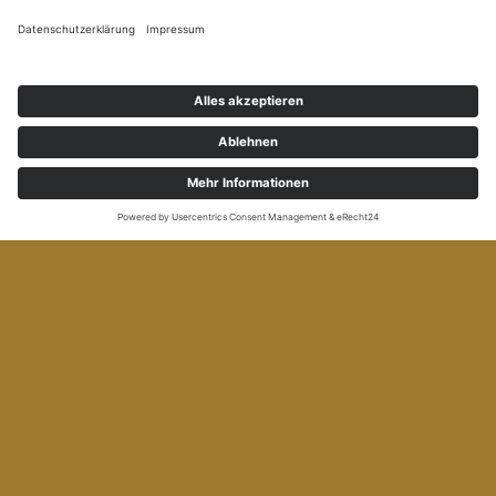
Die Homepage wird ständig aktualisiert und ggf. um
Ferienprogramme erweitert.
Weitere Ferienangebote auch außerhalb der Stadt Esslingen findest
Du beim
Kreisjugendring Esslingen.
Zeitraum
Faschingsferien – Herbstferien
Aktuelle Infos
ferien-esslingen
Du kannst uns kennenlernen