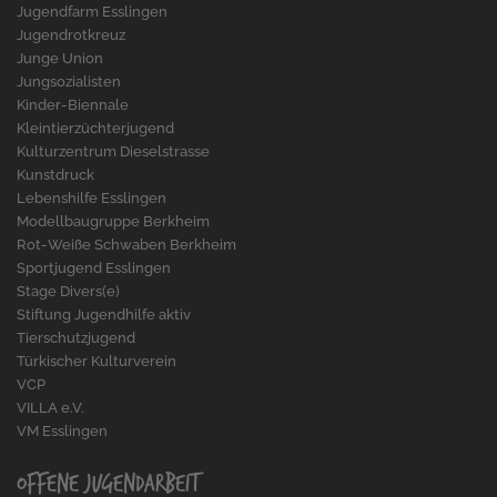
Jugendfarm Esslingen
Jugendrotkreuz
Junge Union
Jungsozialisten
Kinder-Biennale
Kleintierzüchterjugend
Kulturzentrum Dieselstrasse
Kunstdruck
Lebenshilfe Esslingen
Modellbaugruppe Berkheim
Rot-Weiße Schwaben Berkheim
Sportjugend Esslingen
Stage Divers(e)
Stiftung Jugendhilfe aktiv
Tierschutzjugend
Türkischer Kulturverein
VCP
VILLA e.V.
VM Esslingen
Offene Jugendarbeit