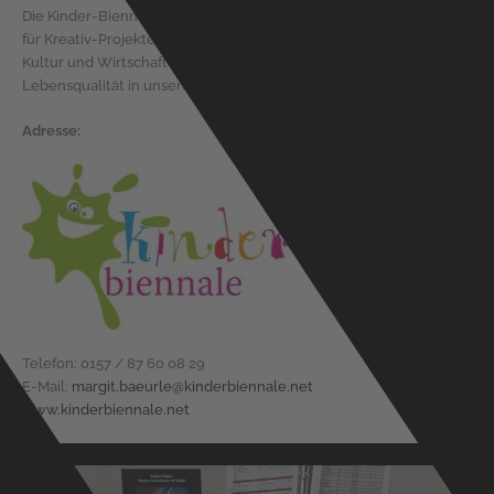
Die Kinder-Biennale ist eine Ideenschmiede und Kontakt-Börse
für Kreativ-Projekte für Kinder in Esslingen. Wir vernetzen Bildung,
Kultur und Wirtschaft zu Gunsten von Familien und mehr
Lebensqualität in unserer Heimatstadt Esslingen.
Adresse:
Telefon: 0157 / 87 60 08 29
E-Mail:
margit.baeurle@kinderbiennale.net
www.kinderbiennale.net