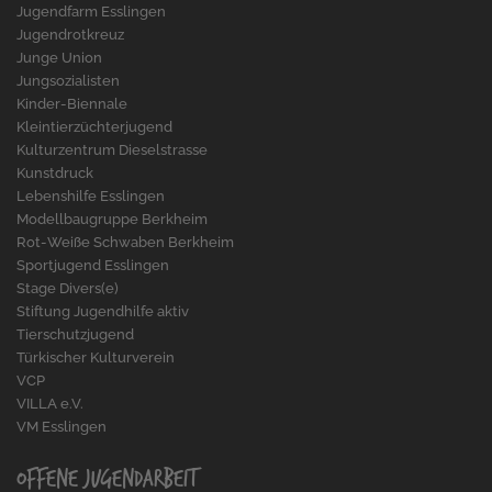
Jugendfarm Esslingen
Jugendrotkreuz
Junge Union
Jungsozialisten
Kinder-Biennale
Kleintierzüchterjugend
Kulturzentrum Dieselstrasse
Kunstdruck
Lebenshilfe Esslingen
Modellbaugruppe Berkheim
Rot-Weiße Schwaben Berkheim
Sportjugend Esslingen
Stage Divers(e)
Stiftung Jugendhilfe aktiv
Tierschutzjugend
Türkischer Kulturverein
VCP
VILLA e.V.
VM Esslingen
Offene Jugendarbeit