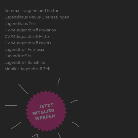
Komma – Jugend und Kultur
Jugendhaus Nexus Oberesslingen
Jugendhaus Trio
CVJM Jugendtreff Makarios
CVJM Jugendtreff Mitte
CVJM Jugendtreff NORD
Jugendtreff FunTasia
Jugendtreff t1
Jugendtreff Sunshine
Mobiler Jugendtreff Zell
JETZT
WERDE
MITGLIED
N